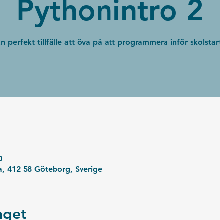
Pythonintro 2
n perfekt tillfälle att öva på att programmera inför skolstar
0
, 412 58 Göteborg, Sverige
get