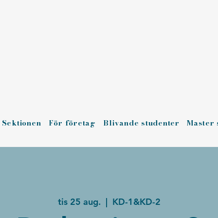
Sektionen
För företag
Blivande studenter
Master 
tis 25 aug.
  |  
KD-1&KD-2