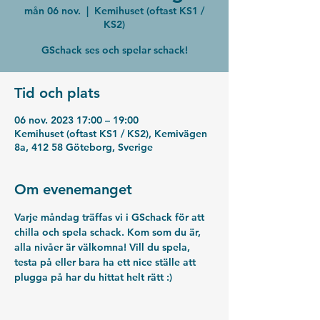
mån 06 nov.
  |  
Kemihuset (oftast KS1 /
KS2)
GSchack ses och spelar schack!
Tid och plats
06 nov. 2023 17:00 – 19:00
Kemihuset (oftast KS1 / KS2), Kemivägen
8a, 412 58 Göteborg, Sverige
Om evenemanget
Varje måndag träffas vi i GSchack för att 
chilla och spela schack. Kom som du är, 
alla nivåer är välkomna! Vill du spela, 
testa på eller bara ha ett nice ställe att 
plugga på har du hittat helt rätt :)