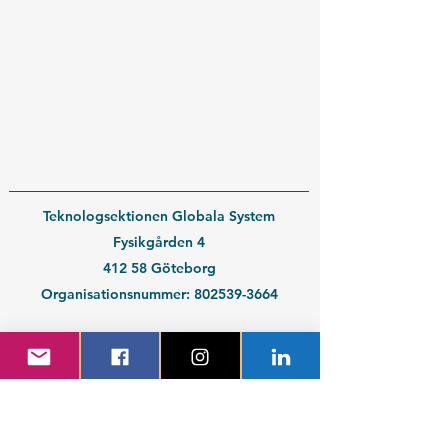
Teknologsektionen Globala System
Fysikgården 4
412 58 Göteborg
Organisationsnummer:
802539-3664
En del av
Chalmers Studentkår
Kontakt medlem
Kontakt företag
Blivande student