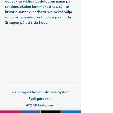
det ack så viktiga beslutet om namn på 
sektionslokalen kommer att tas, så lite 
historia sätter vi ändå! Vi ska också välja 
om programrådet, så fundera på om du 
är sugen på att sitta i det.
Teknologsektionen Globala System
Fysikgården 4
412 58 Göteborg
Organisationsnummer:
802539-3664