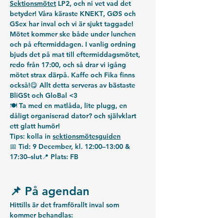
Sektionsmötet
 LP2, och ni vet vad det 
betyder! Våra käraste 
KNEKT
, 
GØS
 och 
GSex
 har inval och vi är sjukt taggade! 
Mötet kommer ske både under lunchen 
och på eftermiddagen. I vanlig ordning 
bjuds det på 
mat
 till eftermiddagsmötet, 
redo från 
17:00
, och så drar vi igång 
mötet strax därpå. 
Kaffe
 och 
Fika
 finns 
också!😋 Allt detta serveras av bästaste 
BliGSt
 och 
GloBal
 <3 
🍽️ Ta med en matlåda, lite plugg, en 
dåligt organiserad dator? och självklart 
ett glatt humör!
Tips: kolla in 
sektionsmötesguiden
📅 
Tid:
 9 December, kl. 12:00–13:00 & 
17:30–slut📍 
Plats:
 FB
📌 På agendan
Hittills är det framförallt inval som 
kommer behandlas: