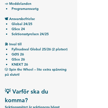
📣 
Meddelanden
Programansvarig
🕊 Ansvarsbefrielse
Global 24/25 
GSex 24
Sektionsstyrelsen 24/25
🎤 Inval till
Fyllnadsval Global 25/26 (2 platser)
GØS 26
GSex 26
KNEKT 26
🎲 
Spin the Wheel
 – lite extra spänning 
på slutet!
💡 Varför ska du 
komma?
Sektionsmötet är sektionens högst 