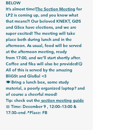
BELOW
It’s almost time!
The Section Meeting
 for 
LP2 is coming up, and you know what 
that means?! Our beloved KNEKT, GØS 
and GSex have elections, and we are 
super excited! The meeting will take 
place both during lunch and in the 
afternoon. As usual, 
food
 will be served 
at the afternoon meeting, ready 
from
 17:00
, and we’ll start shortly after. 
Coffee
 and 
fika
 will also be provided!😋 
All of this is served by the amazing 
BliGSt
 and 
GloBal
 <3
🍽️ Bring a lunch box, some study 
material, a poorly organized laptop? and 
of course a cheerful mood!
Tip: check out the
 section meeting guide
📅 
Time: 
December 9 , 12:00–13:00 & 
17:30–end📍
Place: 
FB