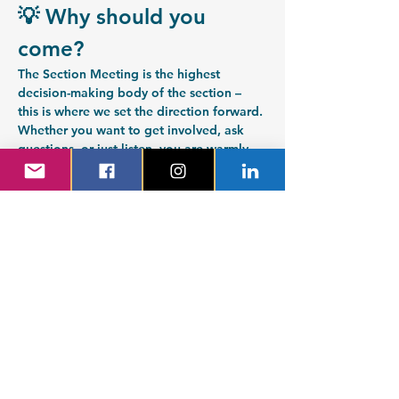
💡 Why should you 
come?
The Section Meeting is the highest 
decision-making body of the section – 
this is where we set the direction forward. 
Whether you want to get involved, ask 
questions, or just listen, you are warmly 
welcome!
⚠️ Note!
You do not need to have applied through 
the nomination committee to run – you 
can absolutely nominate yourself directly 
at the meeting. Nominate yourself or a 
friend when the time comes!
📄 
Documents