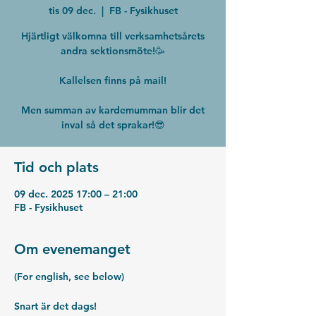
tis 09 dec.
  |  
FB - Fysikhuset
Hjärtligt välkomna till verksamhetsårets
andra sektionsmöte!🥳
Kallelsen finns på mail!
Men summan av kardemumman blir det
inval så det sprakar!😎
Tid och plats
09 dec. 2025 17:00 – 21:00
FB - Fysikhuset
Om evenemanget
(For english, see below)
Snart är det dags!