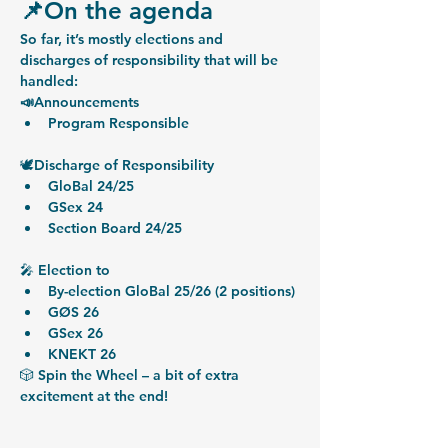
📌On the agenda
So far, it’s mostly elections and 
discharges of responsibility that will be 
handled:
📣Announcements
Program Responsible
🕊
Discharge of Responsibility
GloBal 24/25
GSex 24
Section Board 24/25
🎤 
Election to
By-election GloBal 25/26 (2 positions)
GØS 26
GSex 26
KNEKT 26
🎲 
Spin the Wheel –
 a bit of extra 
excitement at the end!