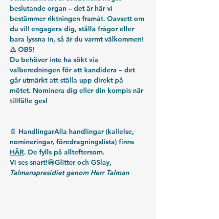
beslutande organ – det är här vi 
bestämmer riktningen framåt. Oavsett om 
du vill engagera dig, ställa frågor eller 
bara lyssna in, så är du varmt välkommen! 
⚠️ OBS!
Du behöver inte ha sökt via 
valberedningen för att kandidera – det 
går utmärkt att ställa upp direkt på 
mötet. Nominera dig eller din kompis när 
tillfälle ges!
📄 
Handlingar
Alla handlingar (kallelse, 
nomineringar, föredragningslista) finns 
HÄR
. De fylls på allteftersom.
Vi ses snart!😁Glitter och GSlay,
Talmanspresidiet genom Herr Talman