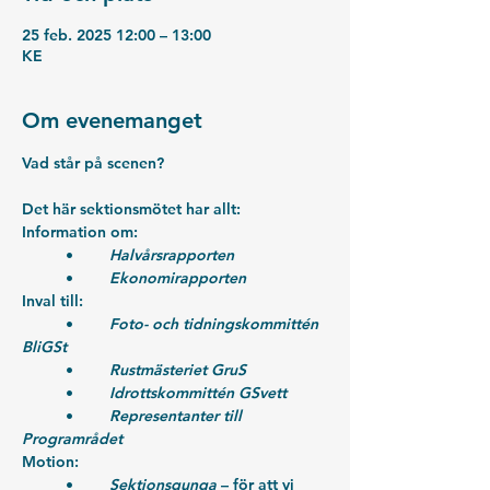
25 feb. 2025 12:00 – 13:00
KE
Om evenemanget
Vad står på scenen?
Det här sektionsmötet har allt:
Information om:
	•	
Halvårsrapporten
	•	
Ekonomirapporten
Inval till:
	•	
Foto- och tidningskommittén 
BliGSt
	•	
Rustmästeriet GruS
	•	
Idrottskommittén GSvett
	•	
Representanter till 
Programrådet
Motion:
	•	
Sektionsgunga
 – för att vi 