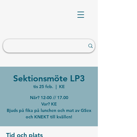
Sektionsmöte LP3
tis 25 feb.
  |  
KE
När? 12-00 // 17.00
Var? KE
Bjuds på fika på lunchen och mat av GSex
och KNEKT till kvällen!
Tid och plats