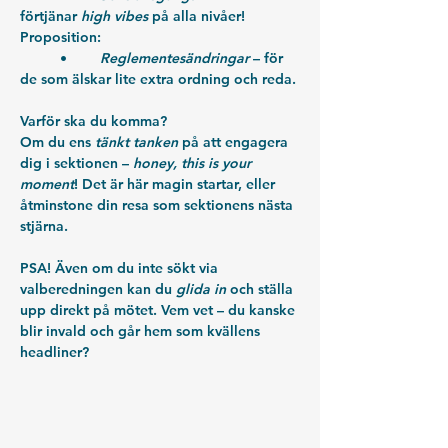
förtjänar 
high vibes
 på alla nivåer!
Proposition:
	•	
Reglementesändringar
 – för 
de som älskar lite extra ordning och reda.
Varför ska du komma?
Om du ens 
tänkt tanken
 på att engagera 
dig i sektionen – 
honey, this is your 
moment
! Det är här magin startar, eller 
åtminstone din resa som sektionens nästa 
stjärna.
PSA!
 Även om du inte sökt via 
valberedningen kan du 
glida in
 och ställa 
upp direkt på mötet. Vem vet – du kanske 
blir invald och går hem som kvällens 
headliner?