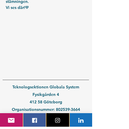
stämningen. 
Vi ses där!💙
Teknologsektionen Globala System
Fysikgården 4
412 58 Göteborg
Organisationsnummer:
802539-3664
En del av
Chalmers Studentkår