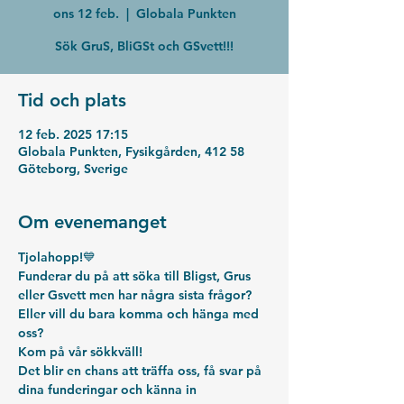
ons 12 feb.
  |  
Globala Punkten
Sök GruS, BliGSt och GSvett!!!
Tid och plats
12 feb. 2025 17:15
Globala Punkten, Fysikgården, 412 58
Göteborg, Sverige
Om evenemanget
Tjolahopp!💙
Funderar du på att söka till Bligst, Grus 
eller Gsvett men har några sista frågor? 
Eller vill du bara komma och hänga med 
oss?
Kom på vår sökkväll! 
Det blir en chans att träffa oss, få svar på 
dina funderingar och känna in 