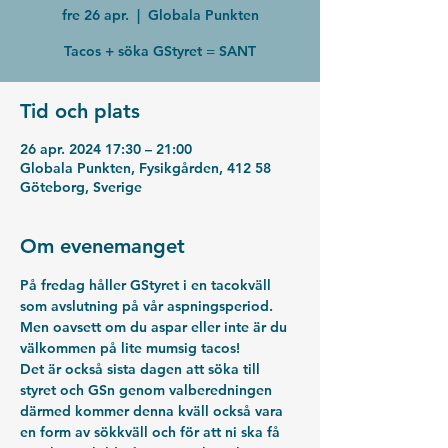
fre 26 apr.
  |  
Globala Punkten
Tacos + söka GStyret = SANT
Tid och plats
26 apr. 2024 17:30 – 21:00
Globala Punkten, Fysikgården, 412 58
Göteborg, Sverige
Om evenemanget
På fredag håller GStyret i en tacokväll 
som avslutning på vår aspningsperiod. 
Men oavsett om du aspar eller inte är du 
välkommen på lite mumsig tacos!
Det är också sista dagen att söka till 
styret och GSn genom valberedningen 
därmed kommer denna kväll också vara 
en form av sökkväll och för att ni ska få 