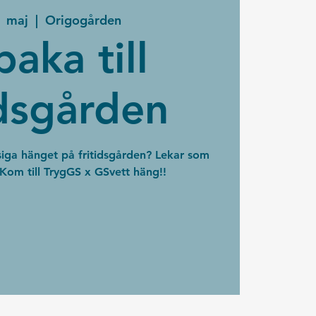
1 maj
  |  
Origogården
baka till
idsgården
iga hänget på fritidsgården? Lekar som
Kom till TrygGS x GSvett häng!!