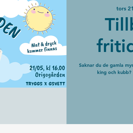
tors 2
Till
frit
Saknar du de gamla mys
king och kubb? 