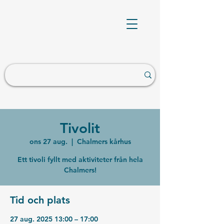
Tivolit
ons 27 aug.
  |  
Chalmers kårhus
Ett tivoli fyllt med aktiviteter från hela
Chalmers!
Tid och plats
27 aug. 2025 13:00 – 17:00