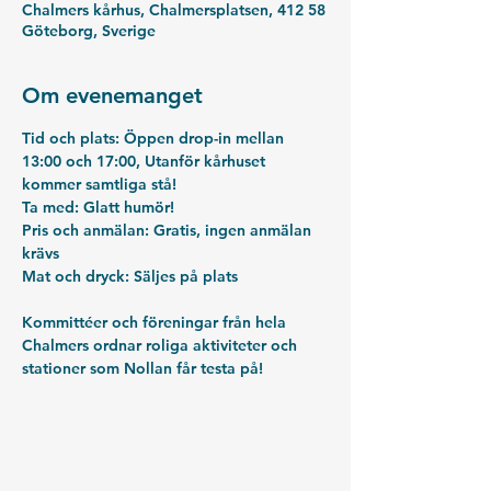
Chalmers kårhus, Chalmersplatsen, 412 58
Göteborg, Sverige
Om evenemanget
Tid och plats:
 Öppen drop-in mellan 
13:00 och 17:00, Utanför kårhuset 
kommer samtliga stå!
Ta med: 
Glatt humör!
Pris och anmälan: 
Gratis, ingen anmälan 
krävs
Mat och dryck:
 Säljes på plats
Kommittéer och föreningar från hela 
Chalmers ordnar roliga aktiviteter och 
stationer som Nollan får testa på!