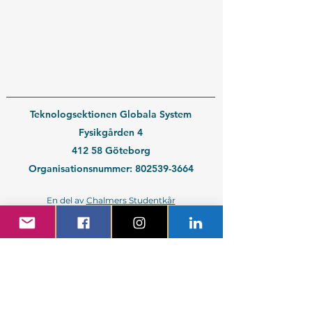
Teknologsektionen Globala System
Fysikgården 4
412 58 Göteborg
Organisationsnummer:
802539-3664
En del av
Chalmers Studentkår
Kontakt medlem
Kontakt företag
Blivande student
Nyantagen GS-student