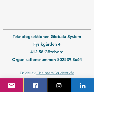
Teknologsektionen Globala System
Fysikgården 4
412 58 Göteborg
Organisationsnummer:
802539-3664
En del av
Chalmers Studentkår
Kontakt medlem
Kontakt företag
Blivande student
Nyantagen GS-student