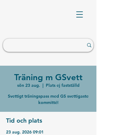
Träning m GSvett
sön 23 aug.
  |  
Plats ej fastställd
Svettigt träningspass med GS svettigaste
kommitté!
Tid och plats
23 aug. 2026 09:01