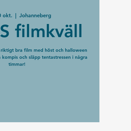
 okt.
  |  
Johanneberg
S filmkväll
 riktigt bra film med höst och halloween
 kompis och släpp tentastressen i några
timmar!