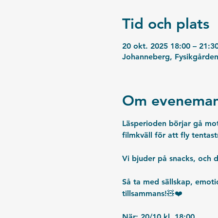
Tid och plats
20 okt. 2025 18:00 – 21:3
Johanneberg, Fysikgården
Om eveneman
Läsperioden börjar gå mot 
filmkväll för att fly tenta
Vi bjuder på snacks, och d
Så ta med sällskap, emotio
tillsammans!🧸❤️
När: 20/10 kl. 18:00