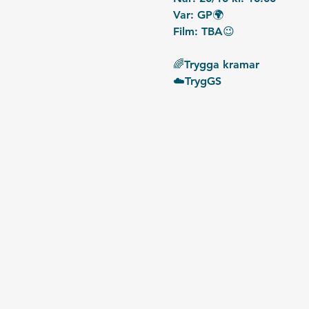
Var: GP🌍
Film: TBA😉
🌈Trygga kramar
☁️TrygGS