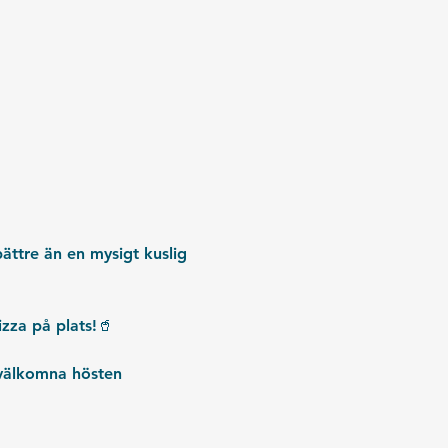
ättre än en mysigt kuslig 
zza på plats!🥤
 välkomna hösten 