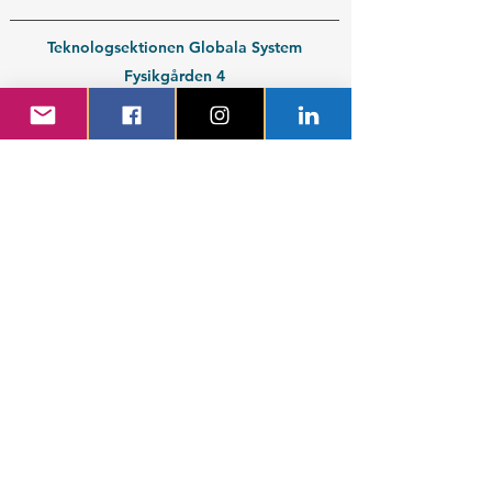
Teknologsektionen Globala System
Fysikgården 4
412 58 Göteborg
Organisationsnummer:
802539-3664
En del av
Chalmers Studentkår
Kontakt medlem
Kontakt företag
Blivande student
Nyantagen GS-student
Powered by GIT.
Cattus Hattus videt te.
Kontakta webbansvarig