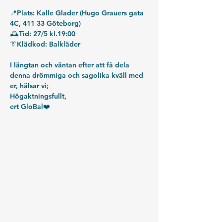
📍Plats: Kalle Glader (Hugo Grauers gata 
4C, 411 33 Göteborg)
🕰️Tid: 27/5 kl.19:00
👔Klädkod: Balkläder
I längtan och väntan efter att få dela 
denna drömmiga och sagolika kväll med 
er, hälsar vi;
Högaktningsfullt,
ert GloBal❤️