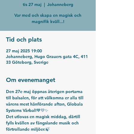
tis 27 maj
  |  
Johanneberg
Var med och skapa en magisk och
magnifik kväll...!
Tid och plats
27 maj 2025 19:00
Johanneberg, Hugo Grauers gata 4C, 411
33 Göteborg, Sverige
Om evenemanget
Den 27e maj öppnas återigen portarna 
till balsalen, för att välkomna er alla till 
vårens mest hänförande afton, Globala 
Systems Vårbal!💙💛✨
Det utlovas en magisk middag, därtill 
fylls kvällen av fängslande musik och 
förtrollande miljöer.🍃