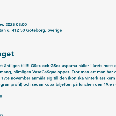
ov. 2025 03:00
an 6, 412 58 Göteborg, Sverige
get
 äntligen till!!! GSex och GSex-asparna håller i årets mest 
emang, nämligen VasaGaSqueloppet. Tror man att man har d
 17:e november anmäla sig till den ikoniska vinterklassike
tagramprofil) och sedan köpa biljetten på lunchen den 19:e i
!!
00