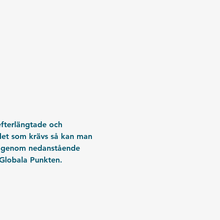
efterlängtade och 
et som krävs så kan man 
rn genom nedanstående 
 Globala Punkten. 