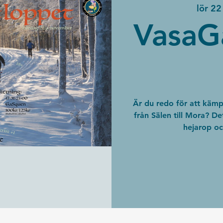
lör 22
VasaG
Är du redo för att käm
från Sälen till Mora? De
hejarop oc