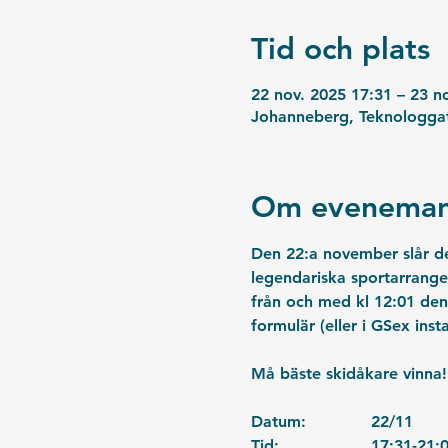
Tid och plats
22 nov. 2025 17:31 – 23 n
Johanneberg, Teknologgat
Om eveneman
Den 22:a november slår det
legendariska sportarrang
från och med kl 12:01 den
formulär (eller i GSex ins
Må bäste skidåkare vinna!
Datum:		22/11
Tid:			17:31-21: