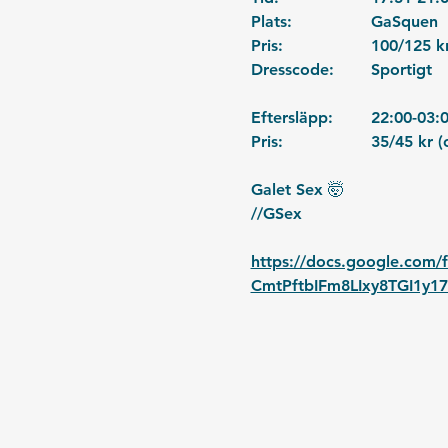
Plats: 		GaSquen
Dresscode:	Sportigt
Eftersläpp:	22:00-03
Pris:			35/4
Galet Sex 🤯
//GSex
https://docs.google.com
CmtPftbIFm8LIxy8TGI1y1