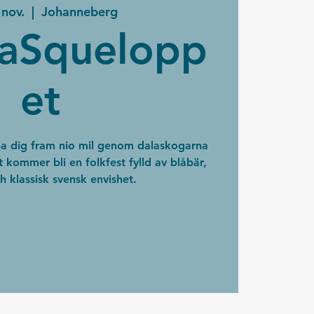
 nov.
  |  
Johanneberg
aSquelopp
et
pa dig fram nio mil genom dalaskogarna
t kommer bli en folkfest fylld av blåbär,
h klassisk svensk envishet.