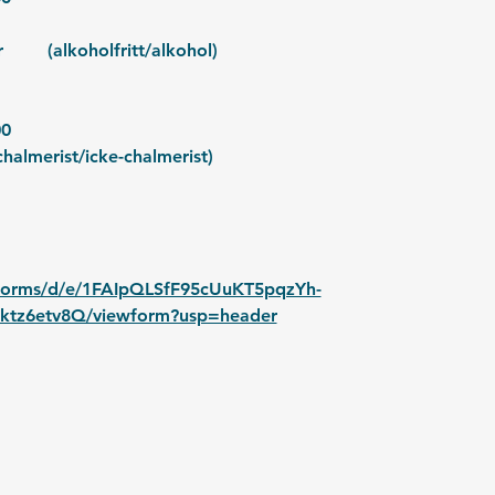
Pris:			100/125 kr	(alkoholfritt/alkohol)
:00
5 kr (chalmerist/icke-chalmerist)
/forms/d/e/1FAIpQLSfF95cUuKT5pqzYh-
7ktz6etv8Q/viewform?usp=header