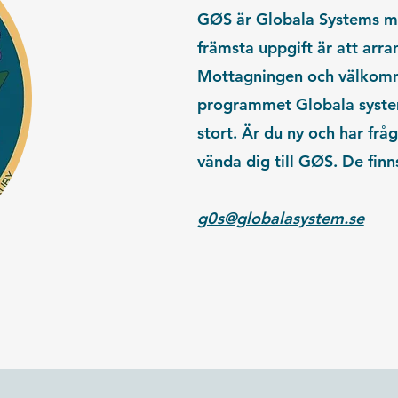
GØS är Globala Systems m
främsta uppgift är att arr
Mottagningen och välkomna 
programmet Globala system
stort. Är du ny och har fråg
vända dig till GØS. De finns
g0s@globalasystem.se