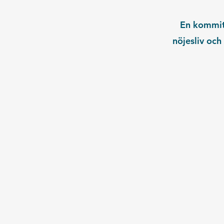
En kommitt
nöjesliv oc