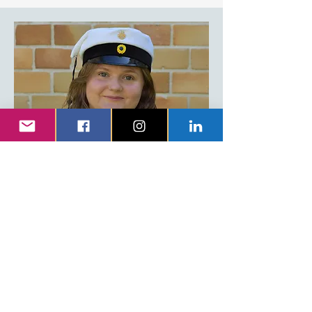
SAMO
Filippa Hägg
Filippa är ansvarig för arbetsmiljöfrågor
och deltar i TrygGS, som arbetar för
jämlikhet och en trygg studiemiljö. Hon
hanterar även incidenter och erbjuder
stödresurser.