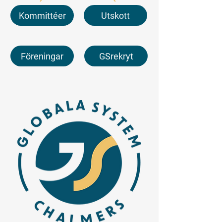
Kommittéer
Utskott
Föreningar
GSrekryt